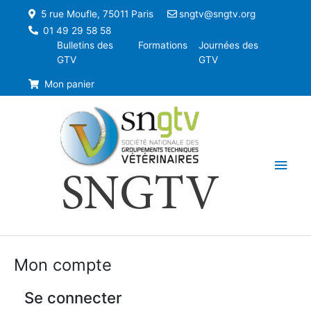
5 rue Moufle, 75011 Paris
sngtv@sngtv.org
01 49 29 58 58
Bulletins des
Formations
Journées des
GTV
GTV
Mon panier
Men
SNGTV
princ
Mon compte
Se connecter