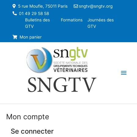
5 rue Moufle, 75011 Paris
sngtv@sngtv.org
01 49 29 58 58
Bulletins des
Formations
Journées des
GTV
GTV
Mon panier
Men
SNGTV
princ
Mon compte
Se connecter