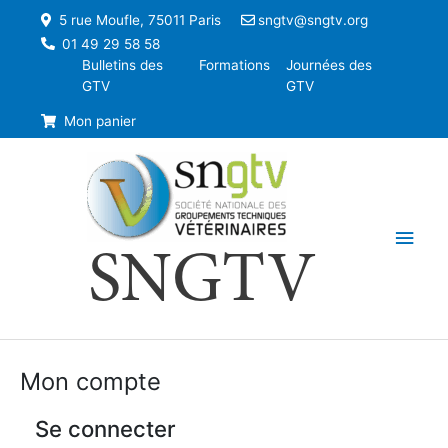
5 rue Moufle, 75011 Paris
sngtv@sngtv.org
01 49 29 58 58
Bulletins des
Formations
Journées des
GTV
GTV
Mon panier
Men
SNGTV
princ
Mon compte
Se connecter