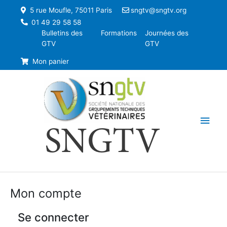
5 rue Moufle, 75011 Paris
sngtv@sngtv.org
01 49 29 58 58
Bulletins des
Formations
Journées des
GTV
GTV
Mon panier
Men
SNGTV
princ
Mon compte
Se connecter