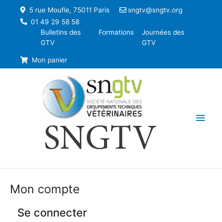
5 rue Moufle, 75011 Paris
sngtv@sngtv.org
01 49 29 58 58
Bulletins des
Formations
Journées des
GTV
GTV
Mon panier
Men
SNGTV
princ
Mon compte
Se connecter