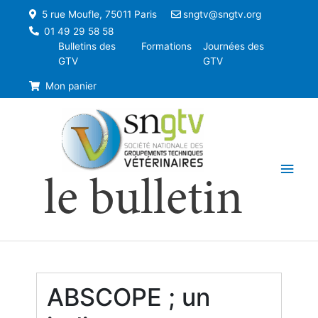
5 rue Moufle, 75011 Paris
sngtv@sngtv.org
01 49 29 58 58
Bulletins des
Formations
Journées des
GTV
GTV
Mon panier
Men
le bulletin
princ
ABSCOPE ; un