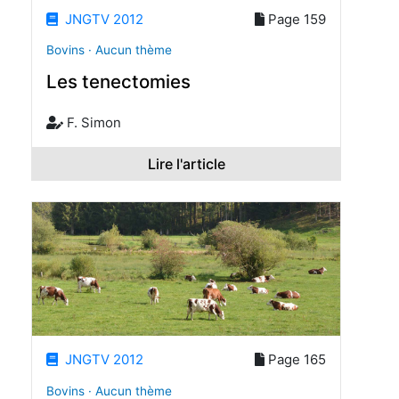
JNGTV 2012
Page 159
Bovins · Aucun thème
Les tenectomies
F. Simon
Lire l'article
JNGTV 2012
Page 165
Bovins · Aucun thème