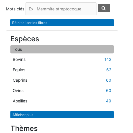
Mots clés
Réinitialiser les filtres
Espèces
Tous
Bovins
142
Equins
62
Caprins
60
Ovins
60
Abeilles
49
Afficher plus
Thèmes