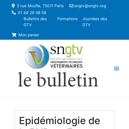
5 rue Moufle, 75011 Paris
sngtv@sngtv.org
01 49 29 58 58
Bulletins des
Formations
Journées des
GTV
GTV
Mon panier
Men
le bulletin
princ
Epidémiologie de