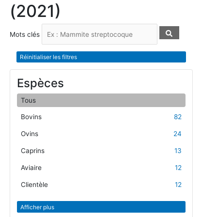
(2021)
Mots clés
Réinitialiser les filtres
Espèces
Tous
Bovins
82
Ovins
24
Caprins
13
Aviaire
12
Clientèle
12
Afficher plus