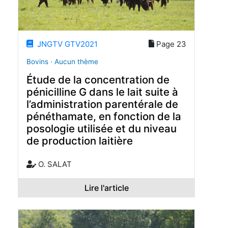
JNGTV GTV2021
Page 23
Bovins · Aucun thème
Étude de la concentration de
pénicilline G dans le lait suite à
l’administration parentérale de
pénéthamate, en fonction de la
posologie utilisée et du niveau
de production laitière
O. SALAT
Lire l'article