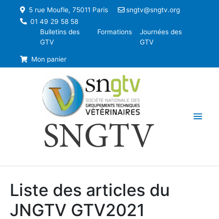
5 rue Moufle, 75011 Paris
sngtv@sngtv.org
01 49 29 58 58
Bulletins des
Formations
Journées des
GTV
GTV
Mon panier
Men
SNGTV
princ
Liste des articles du
JNGTV GTV2021