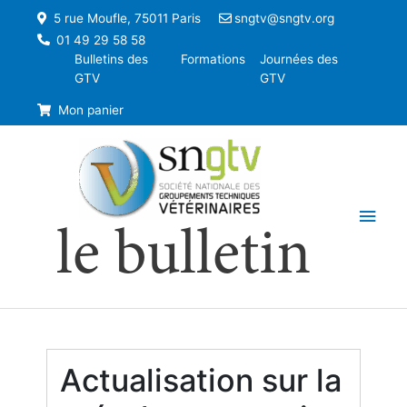
5 rue Moufle, 75011 Paris
sngtv@sngtv.org
01 49 29 58 58
Bulletins des
Formations
Journées des
GTV
GTV
Mon panier
Men
le bulletin
princ
Actualisation sur la