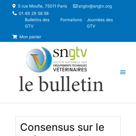
5 rue Moufle, 75011 Paris
sngtv@sngtv.org
01 49 29 58 58
Bulletins des
Formations
Journées des
GTV
GTV
Mon panier
Men
le bulletin
princ
Consensus sur le