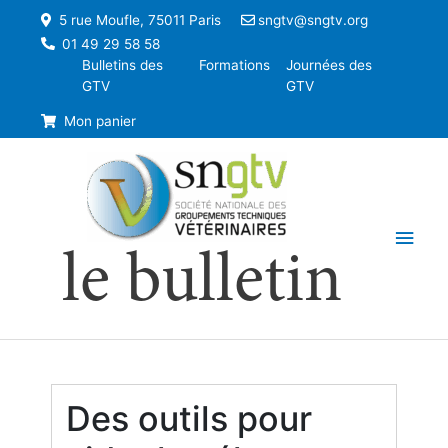
5 rue Moufle, 75011 Paris
sngtv@sngtv.org
01 49 29 58 58
Bulletins des
Formations
Journées des
GTV
GTV
Mon panier
Men
le bulletin
princ
Des outils pour