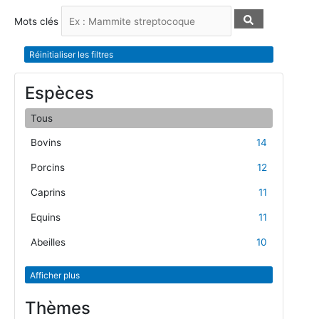
Mots clés
Réinitialiser les filtres
Espèces
Tous
Bovins
14
Porcins
12
Caprins
11
Equins
11
Abeilles
10
Afficher plus
Thèmes