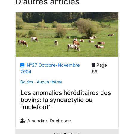
D'autres articles
N°27 Octobre-Novembre
Page
2004
66
Bovins · Aucun thème
Les anomalies héréditaires des
bovins: la syndactylie ou
“mulefoot”
Amandine Duchesne