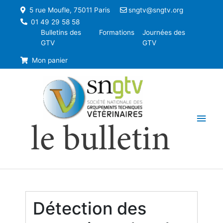
5 rue Moufle, 75011 Paris
sngtv@sngtv.org
01 49 29 58 58
Bulletins des
Formations
Journées des
GTV
GTV
Mon panier
Men
le bulletin
princ
Détection des