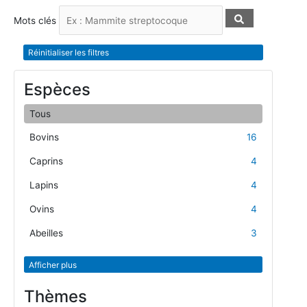
Mots clés
Réinitialiser les filtres
Espèces
Tous
Bovins
16
Caprins
4
Lapins
4
Ovins
4
Abeilles
3
Afficher plus
Thèmes