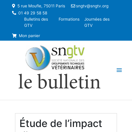
5 rue Moufle, 75011 Paris
sngtv@sngtv.org
01 49 29 58 58
Bulletins des
Formations
Journées des
GTV
GTV
Mon panier
Men
le bulletin
princ
Étude de l’impact