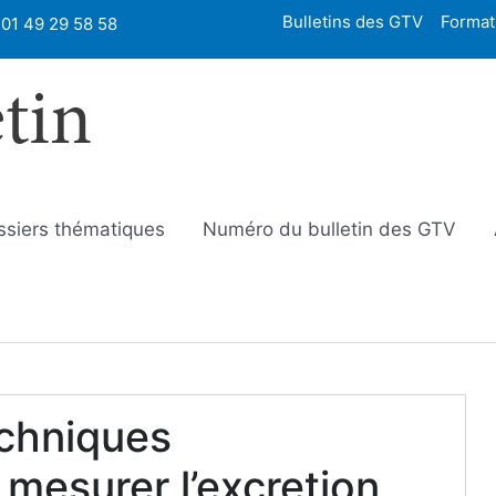
Bulletins des GTV
Format
01 49 29 58 58
etin
ssiers thématiques
Numéro du bulletin des GTV
echniques
mesurer l’excretion