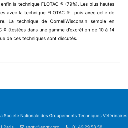
 enfin la technique FLOTAC ® (79%). Les plus hautes
es avec la technique FLOTAC ® , puis avec celle de
ure. La technique de CornellWisconsin semble en
C ® (testées dans une gamme d’excrétion de 10 à 14
que de ces techniques sont discutés.
r la Société Nationale des Groupements Techniques Vétérinaires
1 Paris
sngtv@sngtv.org
01 49 29 58 58