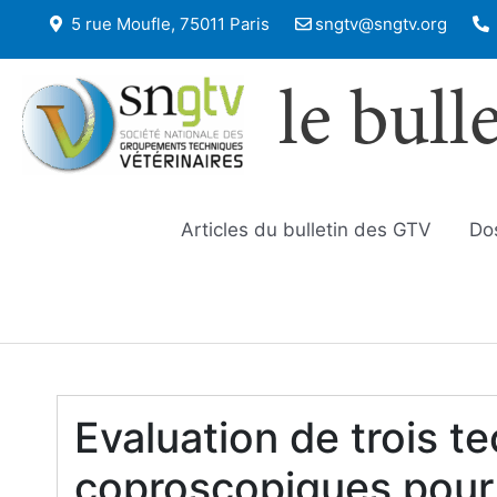
5 rue Moufle, 75011 Paris
sngtv@sngtv.org
le bull
Articles du bulletin des GTV
Do
Evaluation de trois t
coproscopiques pour 