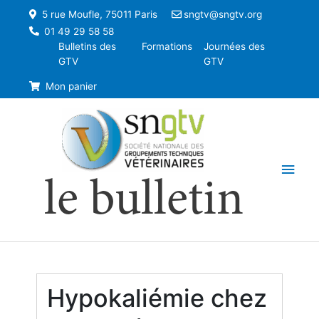
5 rue Moufle, 75011 Paris
sngtv@sngtv.org
01 49 29 58 58
Bulletins des
Formations
Journées des
GTV
GTV
Mon panier
Men
le bulletin
princ
Hypokaliémie chez