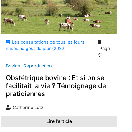
Les consultations de tous les jours
mises au goût du jour (2022)
Page
51
Bovins · Reproduction
Obstétrique bovine : Et si on se
facilitait la vie ? Témoignage de
praticiennes
Catherine Lutz
Lire l'article