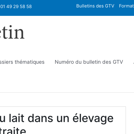
Bulletins des GTV
Format
01 49 29 58 58
etin
ssiers thématiques
Numéro du bulletin des GTV
u lait dans un élevage
traite