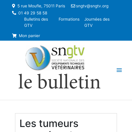
5 rue Moufle, 75011 Paris
sngtv@sngtv.org
01 49 29 58 58
Bulletins des
Formations
Journées des
GTV
GTV
Mon panier
Men
le bulletin
princ
Les tumeurs