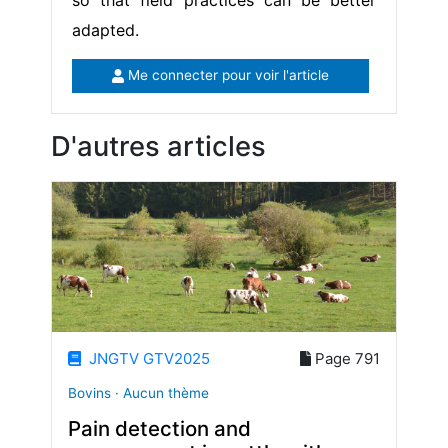
so that field practices can be better
adapted.
Me connecter pour voir l'article
D'autres articles
JNGTV GTV2025
Page 791
Bovins · Aucun thème
Pain detection and