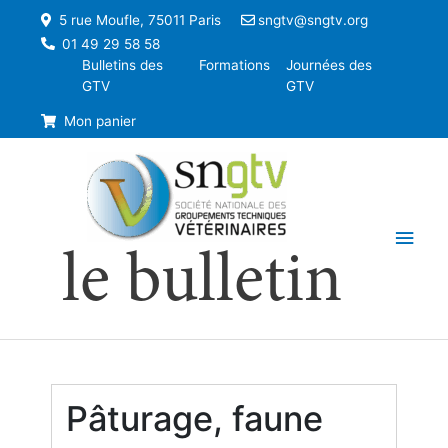
5 rue Moufle, 75011 Paris
sngtv@sngtv.org
01 49 29 58 58
Bulletins des
Formations
Journées des
GTV
GTV
Mon panier
Men
le bulletin
princ
Pâturage, faune