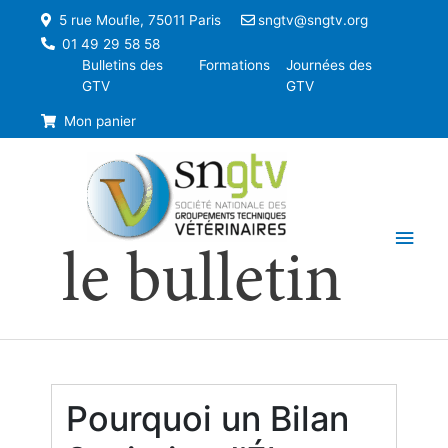
5 rue Moufle, 75011 Paris
sngtv@sngtv.org
01 49 29 58 58
Bulletins des
Formations
Journées des
GTV
GTV
Mon panier
Men
le bulletin
princ
Pourquoi un Bilan