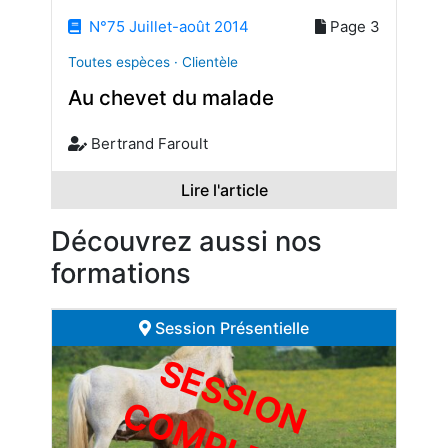
N°75 Juillet-août 2014
Page 3
Toutes espèces · Clientèle
Au chevet du malade
Bertrand Faroult
Lire l'article
Découvrez aussi nos
formations
Session Présentielle
S
E
S
S
I
O
O
M
P
L
E
T
N C
E