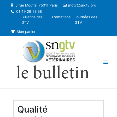
5 rue Moufle, 75011 Paris
sngtv@sngtv.org
01 49 29 58 58
Bulletins des
Formations
Journées des
GTV
GTV
Mon panier
Men
le bulletin
princ
Qualité