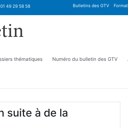
Bulletins des GTV
Format
01 49 29 58 58
etin
ssiers thématiques
Numéro du bulletin des GTV
n suite à de la