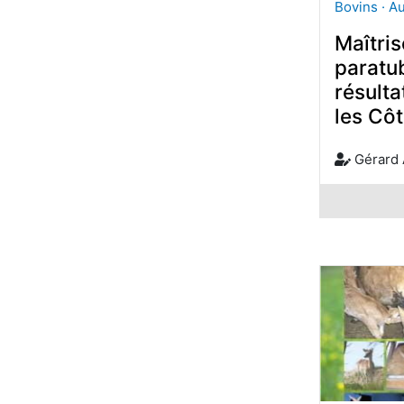
Bovins · A
Maîtris
paratu
résult
les Cô
Gérard 