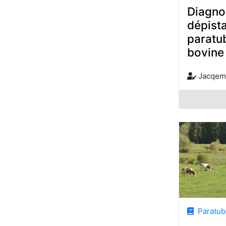
Diagnos
dépista
paratu
bovine
Jacqemi
Paratube