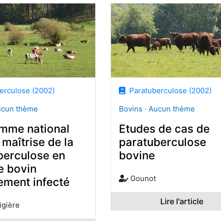
rculose (2002)
Paratuberculose (2002)
ucun thème
Bovins · Aucun thème
mme national
Etudes de cas de
 maîtrise de la
paratuberculose
berculose en
bovine
e bovin
Gounot
ement infecté
Lire l'article
igière