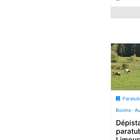
Paratube
Bovins · A
Dépist
paratu
Limousi