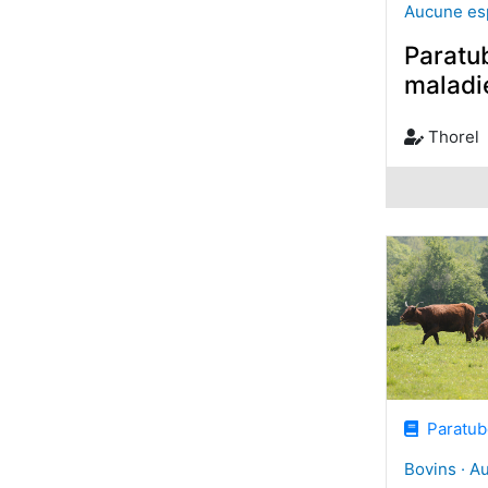
Aucune es
Paratu
maladi
Thorel
Paratube
Bovins · A