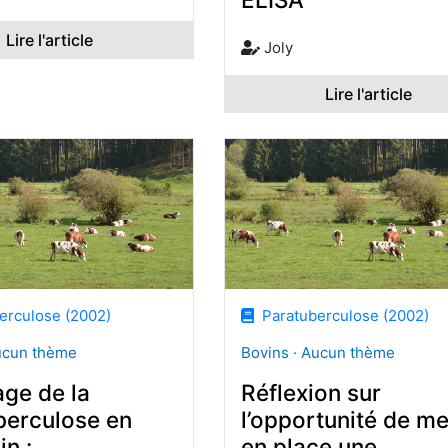
Lire l'article
Joly
Lire l'article
rculose (2002)
Paratuberculose (2002)
ucun thème
Bovins · Aucun thème
age de la
Réflexion sur
berculose en
l’opportunité de me
n :
en place une