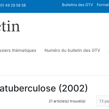
Bulletins des GTV
Format
01 49 29 58 58
etin
ssiers thématiques
Numéro du bulletin des GTV
aratuberculose (2002)
21 article(s) trouvé(s)