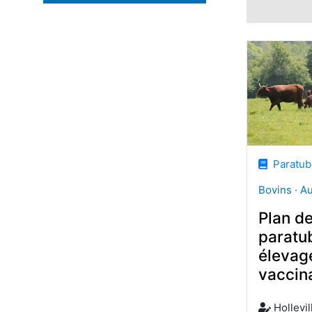
Paratube
Bovins · A
Plan de
paratu
élevage
vaccin
Hollevil