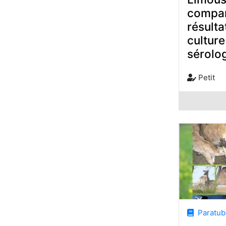
compar
résulta
culture
sérolo
Petit
Paratube