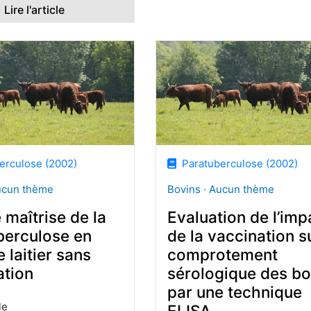
Lire l'article
rculose (2002)
Paratuberculose (2002)
ucun thème
Bovins · Aucun thème
 maîtrise de la
Evaluation de l’imp
berculose en
de la vaccination su
 laitier sans
comprotement
ation
sérologique des bo
par une technique
le
ELISA