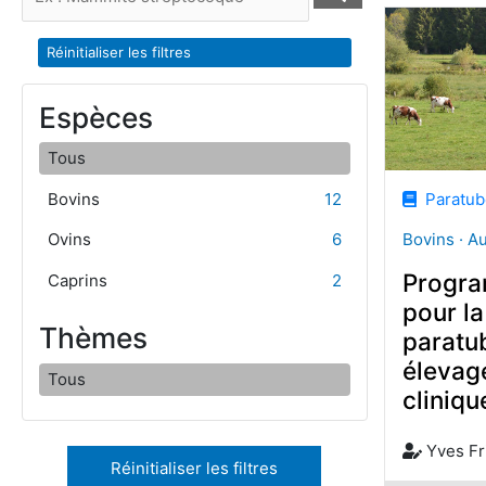
Réinitialiser les filtres
Espèces
Tous
Bovins
12
Paratube
Bovins · A
Ovins
6
Progra
Caprins
2
pour la
Thèmes
paratu
élevag
Tous
cliniqu
Yves Fr
Réinitialiser les filtres