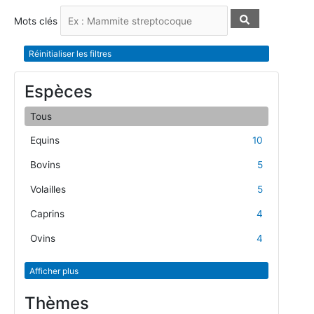
Mots clés
Réinitialiser les filtres
Espèces
Tous
Equins
10
Bovins
5
Volailles
5
Caprins
4
Ovins
4
Afficher plus
Thèmes