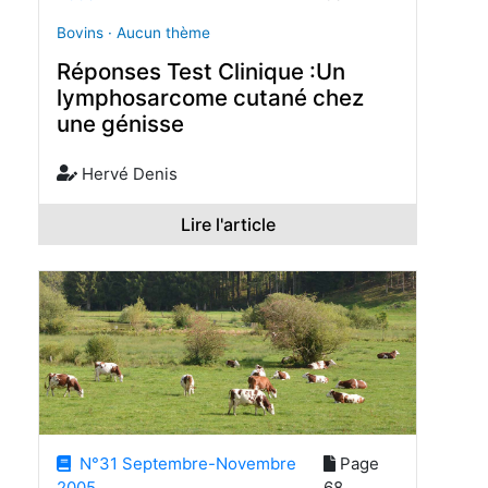
Bovins · Aucun thème
Réponses Test Clinique :Un
lymphosarcome cutané chez
une génisse
Hervé Denis
Lire l'article
N°31 Septembre-Novembre
Page
2005
68