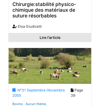
Chirurgie:stabilité physico-
chimique des matériaux de
suture résorbables
Elsa Giudicelli
Lire l'article
N°31 Septembre-Novembre
Page
2005
39
Bovins · Aucun thème