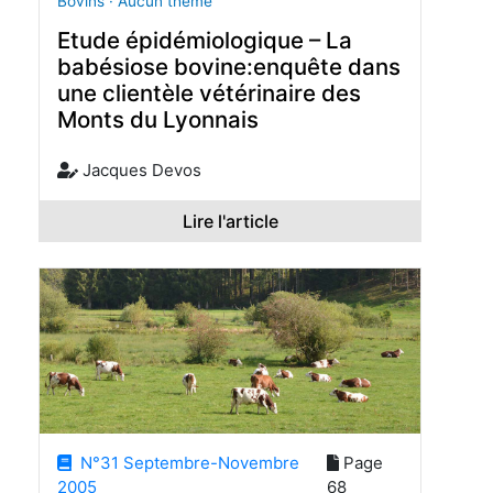
Bovins · Aucun thème
Etude épidémiologique – La
babésiose bovine:enquête dans
une clientèle vétérinaire des
Monts du Lyonnais
Jacques Devos
Lire l'article
N°31 Septembre-Novembre
Page
2005
68