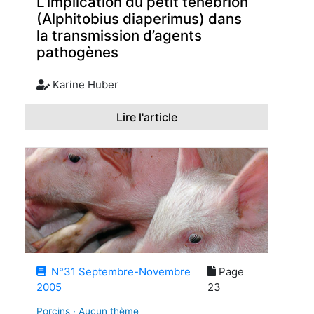
L’implication du petit ténébrion
(Alphitobius diaperimus) dans
la transmission d’agents
pathogènes
Karine Huber
Lire l'article
N°31 Septembre-Novembre
Page
2005
23
Porcins · Aucun thème