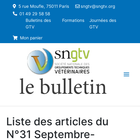
5 rue Moufle, 75011 Paris
sngtv@sngtv.org
01 49 29 58 58
Bulletins des
Formations
Journées des
GTV
GTV
Mon panier
Men
le bulletin
princ
Liste des articles du
N°31 Septembre-