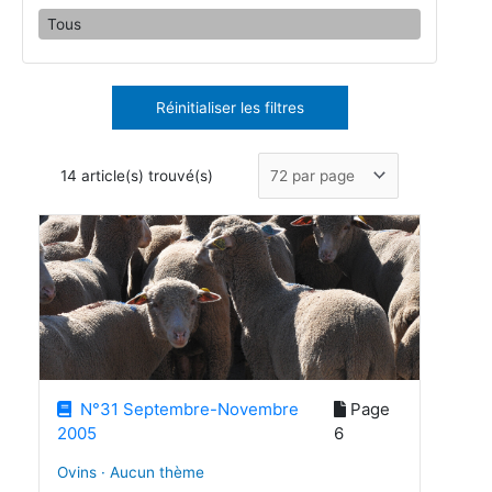
Tous
Réinitialiser les filtres
14 article(s) trouvé(s)
N°31 Septembre-Novembre
Page
2005
6
Ovins · Aucun thème