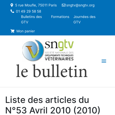
5 rue Moufle, 75011 Paris
sngtv@sngtv.org
01 49 29 58 58
Bulletins des
Formations
Journées des
GTV
GTV
Mon panier
Men
le bulletin
princ
Liste des articles du
N°53 Avril 2010 (2010)