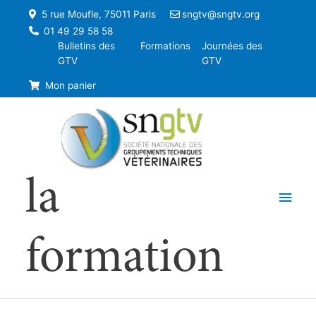
5 rue Moufle, 75011 Paris
sngtv@sngtv.org
01 49 29 58 58
Bulletins des
Formations
Journées des
GTV
GTV
Mon panier
la
Men
princ
formation