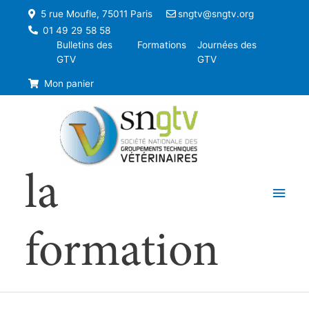
5 rue Moufle, 75011 Paris
sngtv@sngtv.org
01 49 29 58 58
Bulletins des
Formations
Journées des
GTV
GTV
Mon panier
la
Men
princ
formation