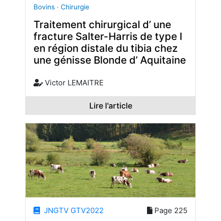
Bovins · Chirurgie
Traitement chirurgical d’ une
fracture Salter-Harris de type I
en région distale du tibia chez
une génisse Blonde d’ Aquitaine
Victor LEMAITRE
Lire l'article
JNGTV GTV2022
Page 225