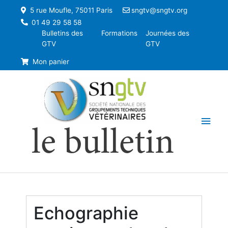
5 rue Moufle, 75011 Paris
sngtv@sngtv.org
01 49 29 58 58
Bulletins des
Formations
Journées des
GTV
GTV
Mon panier
Men
le bulletin
princ
Echographie