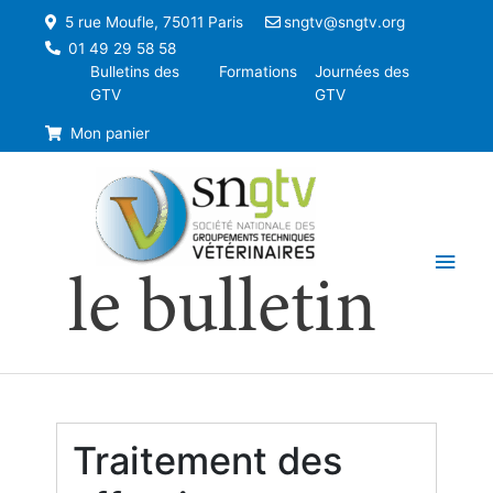
5 rue Moufle, 75011 Paris
sngtv@sngtv.org
01 49 29 58 58
Bulletins des
Formations
Journées des
GTV
GTV
Mon panier
Men
le bulletin
princ
Traitement des