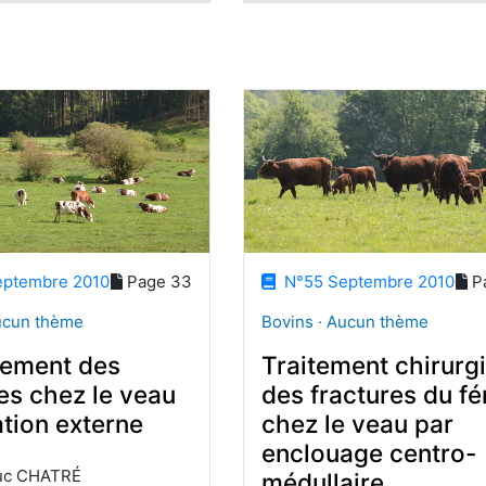
ptembre 2010
Page 33
N°55 Septembre 2010
P
ucun thème
Bovins · Aucun thème
tement des
Traitement chirurgi
es chez le veau
des fractures du f
ation externe
chez le veau par
enclouage centro-
uc CHATRÉ
médullaire