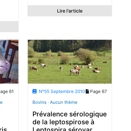
Lire l'article
age 61
N°55 Septembre 2010
Page 67
me
Bovins · Aucun thème
Prévalence sérologique
de la leptospirose à
ris
Leptospira sérovar