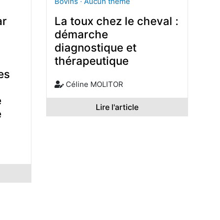
Bovins · Aucun thème
ar
La toux chez le cheval :
démarche
diagnostique et
thérapeutique
es
Céline MOLITOR
e
Lire l'article
é