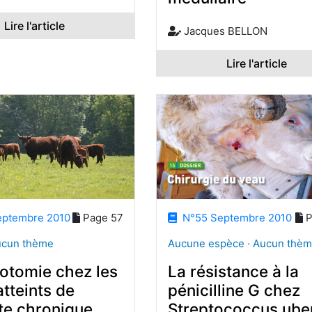
Lire l'article
Jacques BELLON
Lire l'article
ptembre 2010
Page 57
N°55 Septembre 2010
P
ucun thème
Aucune espèce · Aucun thè
otomie chez les
La résistance à la
tteints de
pénicilline G chez
te chronique
Streptococcus ube