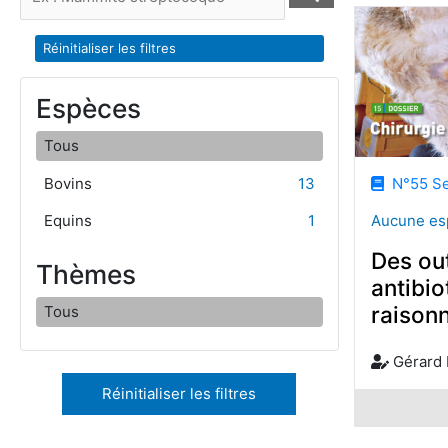
Réinitialiser les filtres
Espèces
Tous
Bovins
13
N°55 Se
Aucune es
Equins
1
Des out
Thèmes
antibio
raison
Tous
Gérard
Réinitialiser les filtres