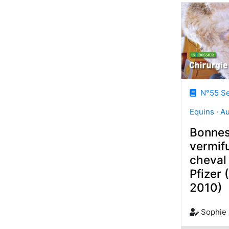
N°55 Se
Equins · A
Bonnes
vermif
cheval
Pfizer 
2010)
Sophie