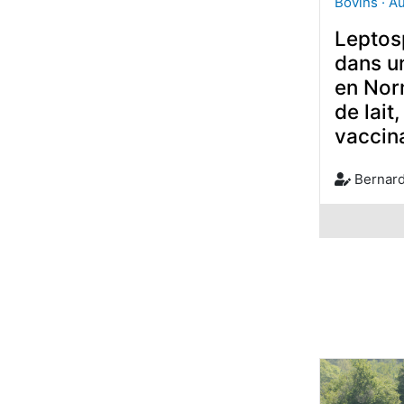
Bovins · A
Leptos
dans un
en Nor
de lait
vaccin
Bernar