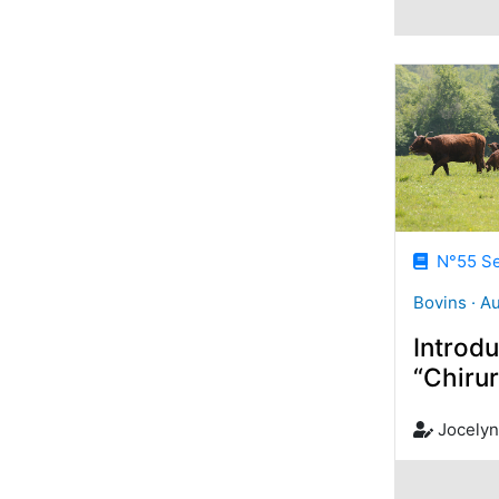
N°55 Se
Bovins · A
Introdu
“Chirur
Jocely