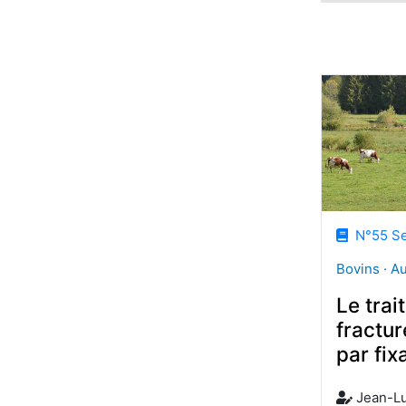
N°55 Se
Bovins · A
Le trai
fractur
par fix
Jean-L