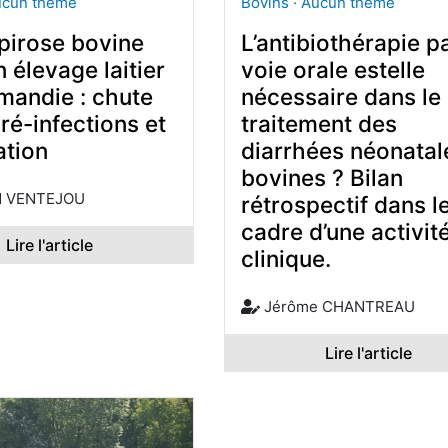
ucun thème
Bovins · Aucun thème
pirose bovine
L’antibiothérapie p
 élevage laitier
voie orale estelle
mandie : chute
nécessaire dans le
, ré-infections et
traitement des
ation
diarrhées néonatal
bovines ? Bilan
d VENTEJOU
rétrospectif dans l
cadre d’une activit
Lire l'article
clinique.
Jérôme CHANTREAU
Lire l'article