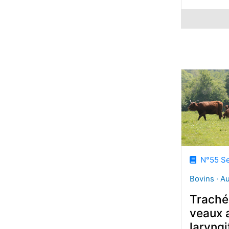
N°55 Se
Bovins · A
Traché
veaux a
laryngi