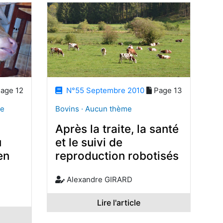
age 12
N°55 Septembre 2010
Page 13
me
Bovins · Aucun thème
Après la traite, la santé
u
et le suivi de
en
reproduction robotisés
Alexandre GIRARD
Lire l'article