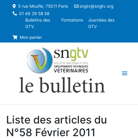
5 rue Moufle, 75011 Paris
sngtv@sngtv.org
01 49 29 58 58
Bulletins des
Formations
Journées des
GTV
GTV
Mon panier
Men
le bulletin
princ
Liste des articles du
N°58 Février 2011