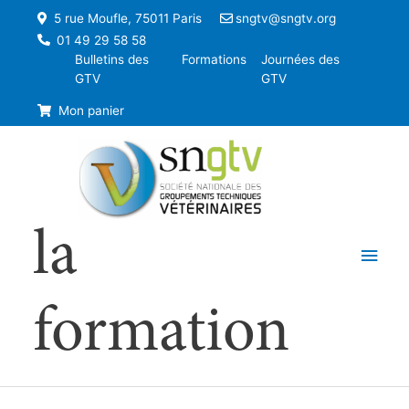
5 rue Moufle, 75011 Paris
sngtv@sngtv.org
01 49 29 58 58
Bulletins des
Formations
Journées des
GTV
GTV
Mon panier
la
Men
princ
formation