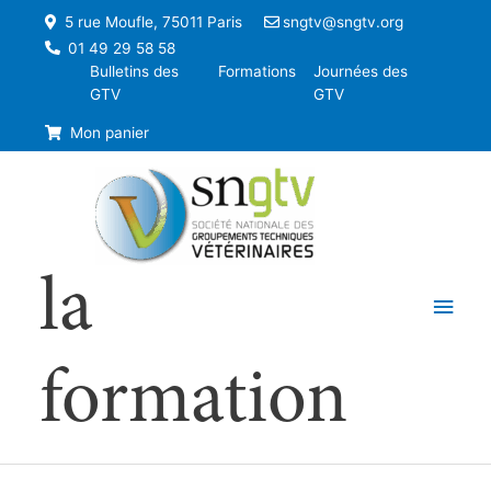
5 rue Moufle, 75011 Paris
sngtv@sngtv.org
01 49 29 58 58
Bulletins des
Formations
Journées des
GTV
GTV
Mon panier
la
Men
princ
formation