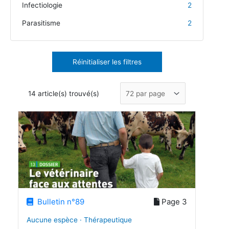
Infectiologie
2
Parasitisme
2
Réinitialiser les filtres
14 article(s) trouvé(s)
Bulletin n°89
Page 3
Aucune espèce · Thérapeutique