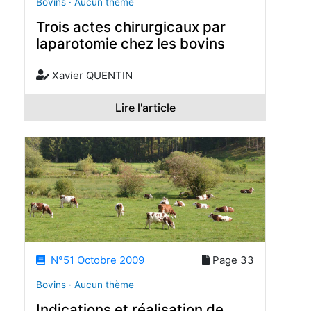
Bovins · Aucun thème
Trois actes chirurgicaux par
laparotomie chez les bovins
Xavier QUENTIN
Lire l'article
N°51 Octobre 2009
Page 33
Bovins · Aucun thème
Indications et réalisation de