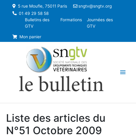
5 rue Moufle, 75011 Paris
sngtv@sngtv.org
01 49 29 58 58
Bulletins des
Formations
Journées des
GTV
GTV
Mon panier
Men
le bulletin
princ
Liste des articles du
N°51 Octobre 2009