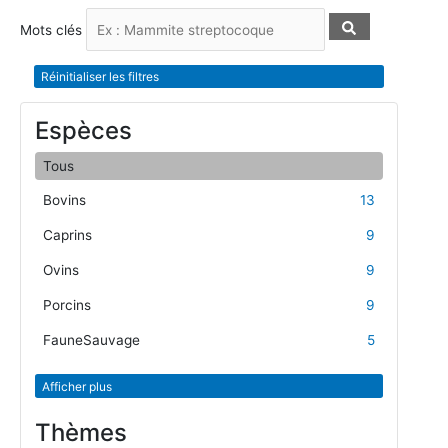
Mots clés
Réinitialiser les filtres
Espèces
Tous
Bovins
13
Caprins
9
Ovins
9
Porcins
9
FauneSauvage
5
Afficher plus
Thèmes