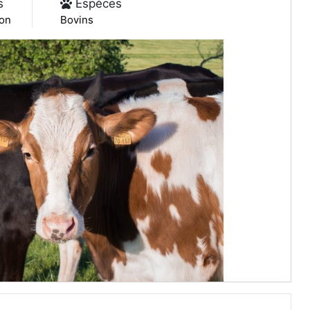
s
Espèces
on
Bovins